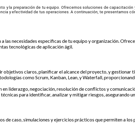
nto y la preparación de tu equipo. Ofrecemos soluciones de capacitación
ciencia y efectividad de tus operaciones. A continuación, te presentamos c
a las necesidades específicas de tu equipo y organización. Ofrec
tas tecnológicas de aplicación ágil.
ir objetivos claros, planificar el alcance del proyecto, y gestionar
etodologías como Scrum, Kanban, Lean, y Waterfall, proporcionando 
n en liderazgo, negociación, resolución de conflictos y comunicaci
 técnicas para identificar, analizar y mitigar riesgos, asegurando 
A DIGITAL CAPACIDAD 3K KUELLAS Y TARJETAS.
s de caso, simulaciones y ejercicios prácticos que permiten a los p