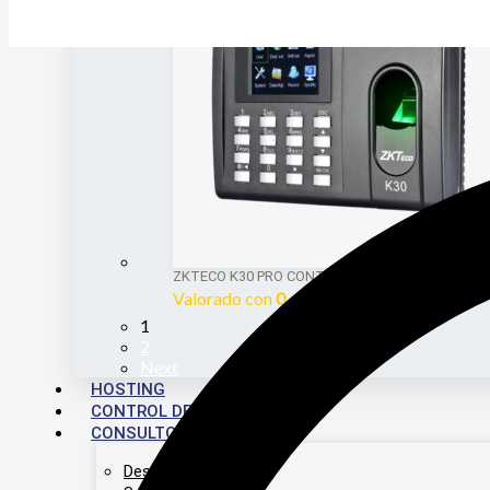
ZKTECO K30 PRO CONTROL DE ASISTENCIA Y AC
Valorado con
0
de 5
1
2
Next
HOSTING
CONTROL DE PERSONAL
CONSULTORÍA
Desarrollo Web