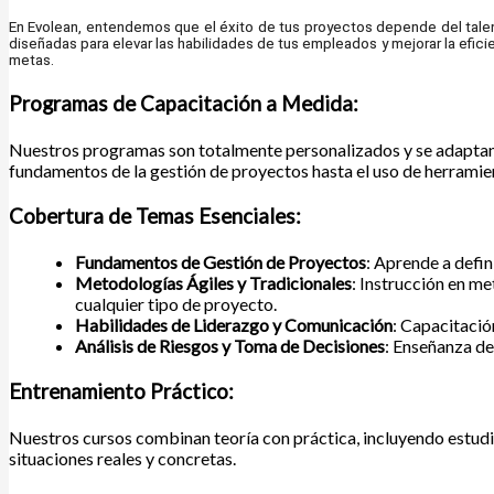
En Evolean, entendemos que el éxito de tus proyectos depende del tale
diseñadas para elevar las habilidades de tus empleados y mejorar la efi
metas.
Programas de Capacitación a Medida:
Nuestros programas son totalmente personalizados y se adaptan 
fundamentos de la gestión de proyectos hasta el uso de herramien
Cobertura de Temas Esenciales:
Fundamentos de Gestión de Proyectos
: Aprende a defin
Metodologías Ágiles y Tradicionales
: Instrucción en m
cualquier tipo de proyecto.
Habilidades de Liderazgo y Comunicación
: Capacitació
Análisis de Riesgos y Toma de Decisiones
: Enseñanza de
ZKTECO K14 PRO CONTROL DE ASIST IP X HUELL
Valorado con
0
de 5
Entrenamiento Práctico:
Nuestros cursos combinan teoría con práctica, incluyendo estudio
situaciones reales y concretas.