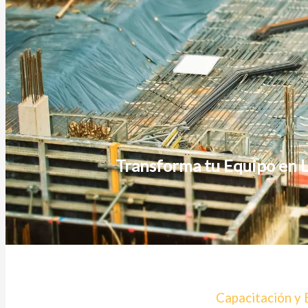
CRM - Gestión de clientes
Agenda digital
Control de citas online
Turnos sin esperas
Reserva rápida y segura
Hoteles / Alquier / Airb&b
Aplicación Moodle
Gestión de aprendizaje digital
Contenido académico interactivo
Aula virtual
Plataforma Educativa
Transforma tu Equipo en L
Aplicación Moodle
Gestión de aprendizaje digital
Contenido académico interactivo
Aula virtual
Restaurantes
Carta digital
Punto de venta
Tomador de pedidos
Almacenes
Lo más reciente
Capacitación y 