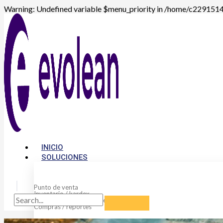
Warning: Undefined variable $menu_priority in /home/c2291514/p
INICIO
SOLUCIONES
Punto de venta
Punto de venta
Inventario / kardex
Flujo de caja / Control de gastos
Compras / reportes